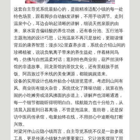
这套自主导览系统最贴心的，是能精准适配小镇的每一处
特色场景，跟着脚步自动触发讲解，不用手动调节。走到
温泉中心，耳边会响起清晰的讲解，细说天然泉眼的由
来、泉水富含偏硅酸的养生功效，还有春分池、五行池等
主题泡池的设计巧思，让泡温泉不再只是放松，更能读懂
背后的康养智慧；漫步3公里森养步道，系统会介绍山间的
珍稀植被，说说负氧离子带来的养生益处，伴着林间鸟
鸣，仿佛与自然温柔对话；逛到特色商业街，葫芦丝演绎
馆的非遗故事、回龙茶馆的茶饮文化，还有景颇族手抓
饭、阿昌族过手米线的美食渊源，都能娓娓道来。
设备的实用设计也格外贴合小镇游览需求。考虑到山间有
风、商业街有烟火杂音，系统优化了降噪功能，就算在热
闹的小吃摊旁或清风拂面的步道上，讲解声也清晰通透，
每一个细节都能听得明明白白。续航能力也十分给力，从
清晨入园逛到日暮离场，不管是泡温泉、逛街巷，还是探
访中医药传承馆，电量始终在线，不用担心中途断电打断
兴致。
对梁河伴山云隐小镇而言，自主导览系统不仅是一款参观
工具，更是传递小镇魅力的重要窗口。它让游客摆脱了固