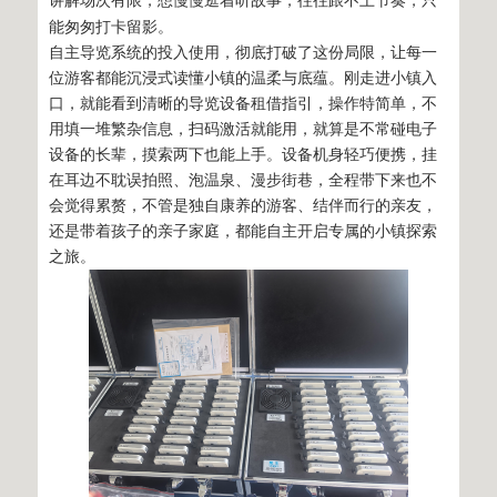
讲解场次有限，想慢慢逛着听故事，往往跟不上节奏，只
能匆匆打卡留影。
自主导览系统的投入使用，彻底打破了这份局限，让每一
位游客都能沉浸式读懂小镇的温柔与底蕴。刚走进小镇入
口，就能看到清晰的导览设备租借指引，操作特简单，不
用填一堆繁杂信息，扫码激活就能用，就算是不常碰电子
设备的长辈，摸索两下也能上手。设备机身轻巧便携，挂
在耳边不耽误拍照、泡温泉、漫步街巷，全程带下来也不
会觉得累赘，不管是独自康养的游客、结伴而行的亲友，
还是带着孩子的亲子家庭，都能自主开启专属的小镇探索
之旅。