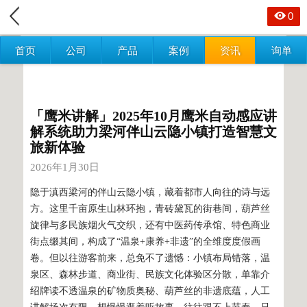
0
首页
公司
产品
案例
资讯
询单
「鹰米讲解」2025年10月鹰米自动感应讲
解系统助力梁河伴山云隐小镇打造智慧文
旅新体验
2026年1月30日
隐于滇西梁河的伴山云隐小镇，藏着都市人向往的诗与远
方。这里千亩原生山林环抱，青砖黛瓦的街巷间，葫芦丝
旋律与多民族烟火气交织，还有中医药传承馆、特色商业
街点缀其间，构成了“温泉+康养+非遗”的全维度度假画
卷。但以往游客前来，总免不了遗憾：小镇布局错落，温
泉区、森林步道、商业街、民族文化体验区分散，单靠介
绍牌读不透温泉的矿物质奥秘、葫芦丝的非遗底蕴，人工