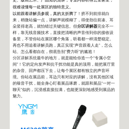
史、版画艺术、产品知识混讲，专业内容听得云里雾里，
很难读懂每一处展区的独特意义。
以前跟着讲解员参观，真的太折腾
了！挤不到前排就白
来，稍微站偏一点，讲解声就模糊了，得使劲往前凑、耳
朵竖得老高，就怕错过关键信息。但
分区讲解器
完全不一
样，靠无线音频技术，直接把清晰的声音传到你的接收设
备里，不管你站在展区哪个角落，听着都一样清楚稳定。
再也不用追着讲解员跑，真正实现“声音跟着人走”，怎么
站、怎么看都自在，彻底告别“费力听”的尴尬！
分区讲解系统
最牛的地方，就是能给你造一个“专属小空
间”！它的定向发声和抗干扰功能是真的顶用，能把展厅里
的杂音、回声都压下去，让每个展区都有独立的声音环
境。你站在展品前，耳边只有对应的讲解，没有其他区域
的噪音干扰，能全身心盯着展品琢磨，就跟和展品“一对一
聊天”似的，沉浸感直接拉满，也能更深刻地感受到展品的
魅力。