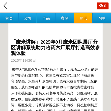
0
首页
公司
产品
案例
资讯
询单
「鹰米讲解」2025年9月鹰米团队展厅分
区讲解系统助力哈药六厂展厅打造高效参
观体验
2026年1月30日
被誉为“东北卢浮宫”的哈药六厂展厅，藏着工业遗产的诗
意与制药行业的匠心。这里既有欧式宫廷般的华丽建筑，
穹顶壁画、水晶吊灯尽显格调，也有承载百年制药记忆的
展区，从1920年建厂的老照片到1949年首批青霉素样品，
从传统碾药船、切药刀到老字号药品展品，分区清晰、底
蕴深厚。但以往游客参观时，总免不了困惑：展厅布局开
阔、展区多元，传统讲解要么跟不上动线，要么把制药历