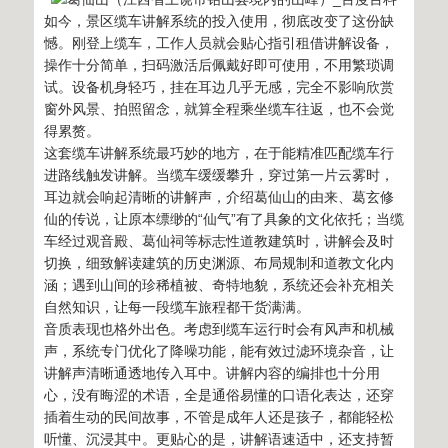
如今，景区缆车讲解系统的投入使用，彻底改变了这份缺
憾。刚登上缆车，工作人员就会贴心指引租借讲解设备，
操作十分简单，扫码激活后佩戴好即可使用，不用繁琐调
试。设备机身轻巧，挂在耳边几乎无感，完全不影响欣赏
窗外风景、拍照留念，就算全程乘坐缆车往返，也不会觉
得累赘。
这套缆车讲解系统最巧妙的地方，在于能精准匹配缆车行
进路线触发讲解。当缆车缓缓攀升，穿过第一片云雾时，
耳边就会响起清晰的讲解声，介绍葛仙山的由来、葛玄修
仙的传说，让原本缥缈的“仙气”有了具象的文化依托；当缆
车经过观音殿、葛仙祠等标志性道教建筑时，讲解会及时
切换，细致解读建筑的历史渊源、布局规制和道教文化内
涵；遇到山间的珍稀植被、奇特地貌，系统还会补充相关
自然知识，让每一段缆车旅程都干货满满。
音质表现也格外出色。考虑到缆车运行时会有风声和机械
声，系统专门优化了降噪功能，能有效过滤环境杂音，让
讲解声清晰通透地传入耳中。讲解内容的编排也十分用
心，没有晦涩的术语，全是通俗易懂的口语化表达，还穿
插着生动的民间故事，不管是成年人还是孩子，都能轻松
听懂、沉浸其中。更贴心的是，讲解语速适中，还支持暂