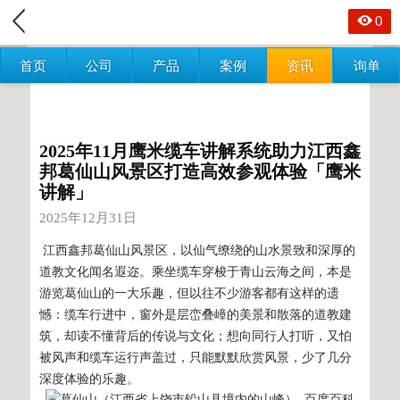
0
首页
公司
产品
案例
资讯
询单
2025年11月鹰米缆车讲解系统助力江西鑫
邦葛仙山风景区打造高效参观体验「鹰米
讲解」
2025年12月31日
江西鑫邦葛仙山风景区，以仙气缭绕的山水景致和深厚的
道教文化闻名遐迩。乘坐缆车穿梭于青山云海之间，本是
游览葛仙山的一大乐趣，但以往不少游客都有这样的遗
憾：缆车行进中，窗外是层峦叠嶂的美景和散落的道教建
筑，却读不懂背后的传说与文化；想向同行人打听，又怕
被风声和缆车运行声盖过，只能默默欣赏风景，少了几分
深度体验的乐趣。